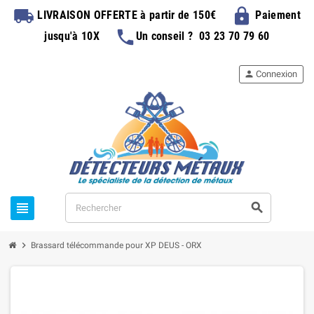
local_shipping
lock
LIVRAISON OFFERTE
à partir de 150€
Paiement
phone
jusqu'à 10X
Un conseil ?
03 23 70 79 60
person
Connexion
view_headline
search
chevron_right
Brassard télécommande pour XP DEUS - ORX