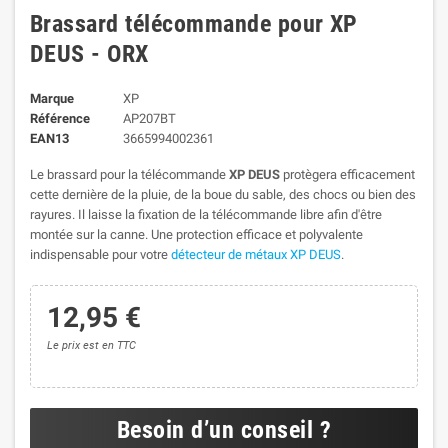
Brassard télécommande pour XP
DEUS - ORX
Marque
XP
Référence
AP207BT
EAN13
3665994002361
Le brassard pour la télécommande
XP DEUS
protègera efficacement
cette dernière de la pluie, de la boue du sable, des chocs ou bien des
rayures. Il laisse la fixation de la télécommande libre afin d'être
montée sur la canne. Une protection efficace et polyvalente
indispensable pour votre
détecteur de métaux XP DEUS
.
12,95 €
Le prix est en TTC
Besoin d’un conseil ?