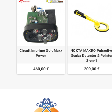
que XP
Circuit Imprimé GoldMaxx
NOKTA MAKRO Pulsediv
Power
Scuba Detector & Pointe
2-en-1
460,00 €
209,00 €