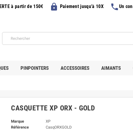
lock
phone
FERTE
à partir de 150€
Paiement jusqu'à 10X
Un con
QUES
PINPOINTERS
ACCESSOIRES
AIMANTS
CASQUETTE XP ORX - GOLD
Marque
XP
Référence
CasqORXGOLD