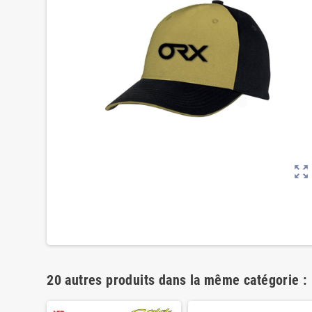
zoom_out_map
20 autres produits dans la même catégorie :