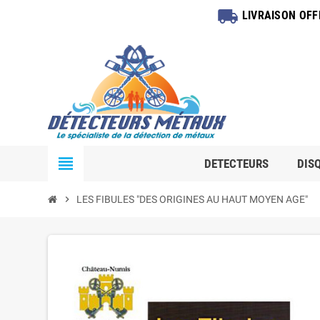
local_shipping
LIVRAISON OF
view_headline
DETECTEURS
DIS
chevron_right
LES FIBULES "DES ORIGINES AU HAUT MOYEN AGE"