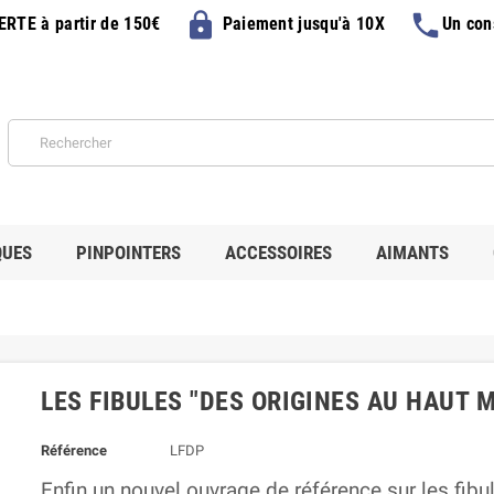
lock
phone
FERTE
à partir de 150€
Paiement jusqu'à 10X
Un con
QUES
PINPOINTERS
ACCESSOIRES
AIMANTS
LES FIBULES "DES ORIGINES AU HAUT 
Référence
LFDP
Enfin un nouvel ouvrage de référence
sur
les fibu