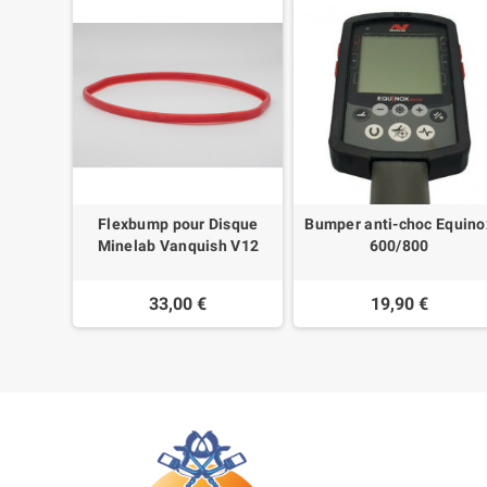
BLADE
Flexbump pour Disque
Bumper anti-choc Equino
Minelab Vanquish V12
600/800
33,00 €
19,90 €