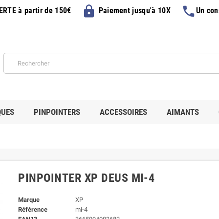
lock
phone
FERTE
à partir de 150€
Paiement jusqu'à 10X
Un con
QUES
PINPOINTERS
ACCESSOIRES
AIMANTS
PINPOINTER XP DEUS MI-4
Marque
XP
Référence
mi-4