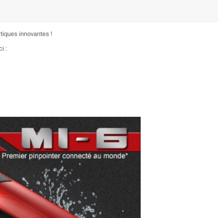
iques innovantes !
i :