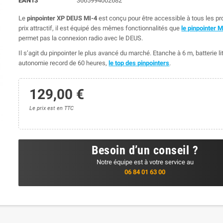
EAN13
3665994002682
Le
pinpointer XP DEUS MI-4
est conçu pour être accessible à tous les p
prix attractif, il est équipé des mêmes fonctionnalités que
le pinpointer M
permet pas la connexion radio avec le DEUS.
Il s’agit du pinpointer le plus avancé du marché. Etanche à 6 m, batterie l
autonomie record de 60 heures,
le top des pinpointers
.
129,00 €
Le prix est en TTC
Besoin d’un conseil ?
Notre équipe est à votre service au
06 84 01 63 00