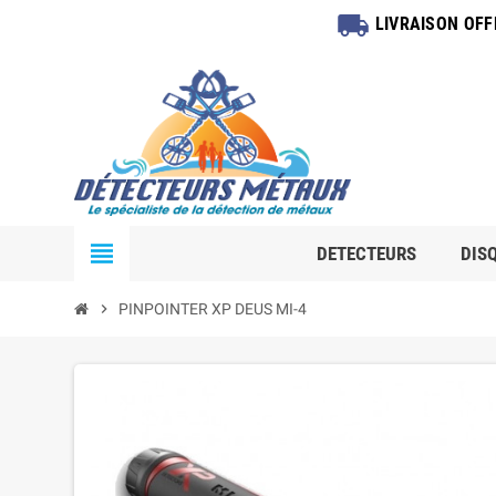
local_shipping
LIVRAISON OF
view_headline
DETECTEURS
DIS
chevron_right
PINPOINTER XP DEUS MI-4