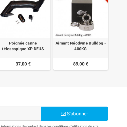
Poignée canne
Aimant Néodyme Bulldog -
Disque
télescopique XP DEUS
400KG
37,00 €
89,00 €
S’abonner
nformations de contact dans les conditions d'utilisation du site.