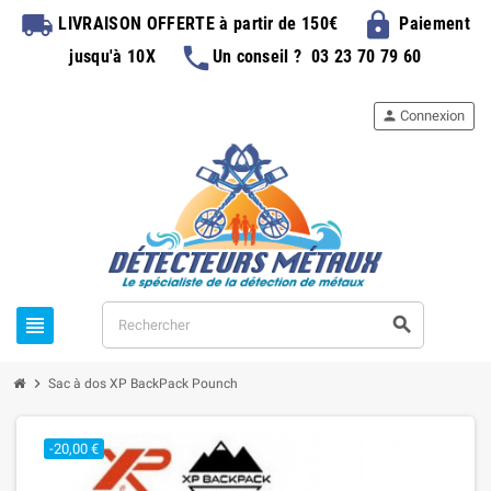
local_shipping
lock
LIVRAISON OFFERTE
à partir de 150€
Paiement
phone
jusqu'à 10X
Un conseil ?
03 23 70 79 60
person
Connexion
view_headline
search
chevron_right
Sac à dos XP BackPack Pounch
-20,00 €