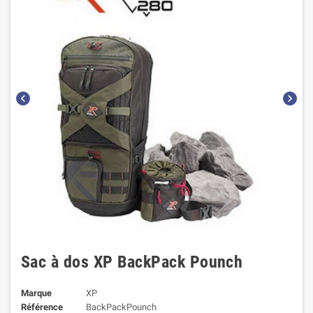
chevron_left
chevron_right
Sac à dos XP BackPack Pounch
Marque
XP
Référence
BackPackPounch