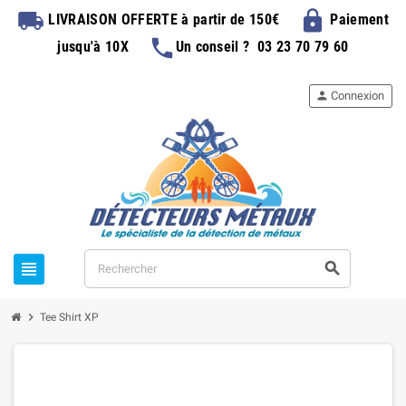
local_shipping
lock
LIVRAISON OFFERTE
à partir de 150€
Paiement
phone
jusqu'à 10X
Un conseil ?
03 23 70 79 60
person
Connexion
view_headline
search
chevron_right
Tee Shirt XP