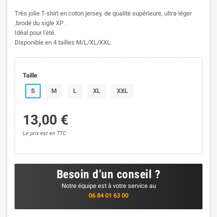
Très jolie T-shirt en coton jersey, de qualité supérieure, ultra-léger
,brodé du sigle XP .
Idéal pour l'été.
Disponible en 4 tailles M/L/XL/XXL.
Taille
S
M
L
XL
XXL
13,00 €
Le prix est en TTC
Besoin d’un conseil ?
Notre équipe est à votre service au
06 84 01 63 00