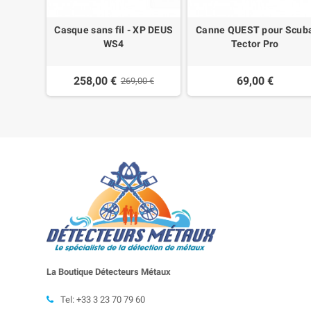
P
Casque sans fil - XP DEUS
Canne QUEST pour Scub
WS4
Tector Pro
258,00 €
69,00 €
269,00 €
La Boutique Détecteurs
Métaux
Tel: +33 3 23 70 79 60