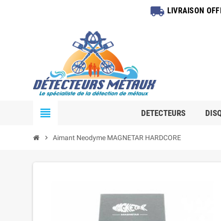
local_shipping
LIVRAISON OF
view_headline
DETECTEURS
DIS
chevron_right
Aimant Neodyme MAGNETAR HARDCORE