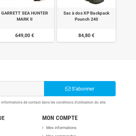
GARRETT SEA HUNTER
Sac à dos XP Backpack
PR
MARK II
Pounch 240
MINELA
649,00 €
84,80 €
S’abonner
nformations de contact dans les conditions d'utilisation du site.
MON COMPTE
UE
Mes informations