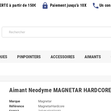
lock
phone
FERTE
à partir de 150€
Paiement jusqu'à 10X
Un con
QUES
PINPOINTERS
ACCESSOIRES
AIMANTS
Aimant Neodyme MAGNETAR HARDCOR
Marque
Magnetar
Référence
MagnetarHardcore