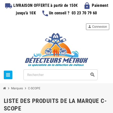
local_shipping
lock
LIVRAISON OFFERTE
à partir de 150€
Paiement
phone
jusqu'à 10X
Un conseil ?
03 23 70 79 60
person
Connexion
view_headline
search
chevron_right
chevron_right
Marques
C-SCOPE
LISTE DES PRODUITS DE LA MARQUE C-
SCOPE