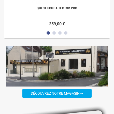
QUEST SCUBA TECTOR PRO
259,00 €
DÉCOUVREZ NOTRE MAGASIN
trending_flat