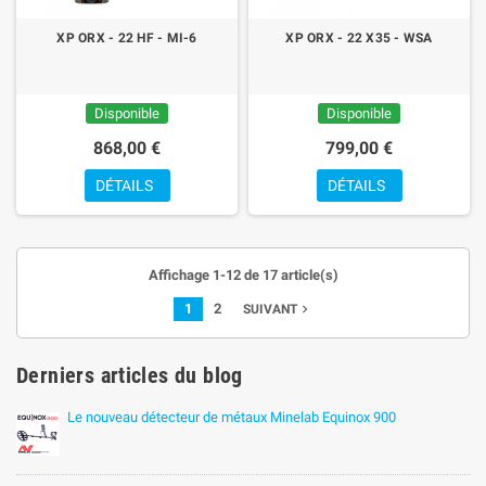
XP ORX - 22 HF - MI-6
XP ORX - 22 X35 - WSA
Disponible
Disponible
868,00 €
799,00 €
DÉTAILS
DÉTAILS
Affichage 1-12 de 17 article(s)
1
2
navigate_next
SUIVANT
Derniers articles du blog
Le nouveau détecteur de métaux Minelab Equinox 900