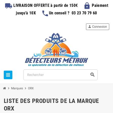
local_shipping
lock
LIVRAISON OFFERTE
à partir de 150€
Paiement
phone
jusqu'à 10X
Un conseil ?
03 23 70 79 60
person
Connexion
view_headline
search
chevron_right
chevron_right
Marques
ORX
LISTE DES PRODUITS DE LA MARQUE
ORX