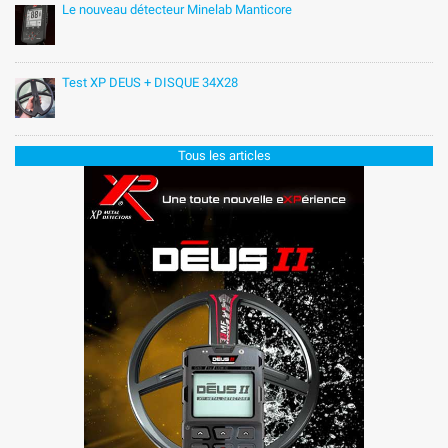
Le nouveau détecteur Minelab Manticore
Test XP DEUS + DISQUE 34X28
Tous les articles