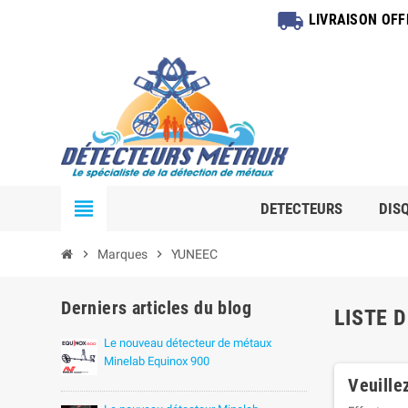
local_shipping
LIVRAISON OF
view_headline
DETECTEURS
DIS
chevron_right
Marques
chevron_right
YUNEEC
Derniers articles du blog
LISTE 
Le nouveau détecteur de métaux
Minelab Equinox 900
Veuille