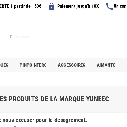
lock
phone
FERTE
à partir de 150€
Paiement jusqu'à 10X
Un con
QUES
PINPOINTERS
ACCESSOIRES
AIMANTS
DES PRODUITS DE LA MARQUE YUNEEC
z nous excuser pour le désagrément.