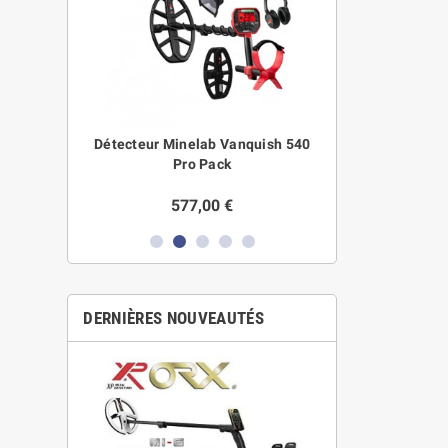
0 + Canne
Détecteur Minelab Vanquish 540
Disque XP DEUS
ins
Pro Pack
577,00 €
339,0
8,00 €
DERNIÈRES NOUVEAUTÉS