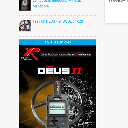
Le nouveau détecteur Minelab
Effectuez u
Manticore
Test XP DEUS + DISQUE 34X28
Tous les articles