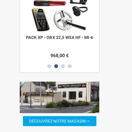
TOR PRO
PACK XP - ORX 22,5 WSA HF - MI-6
Détecteur Minela
Pro P
968,00 €
577,0
DÉCOUVREZ NOTRE MAGASIN
trending_flat